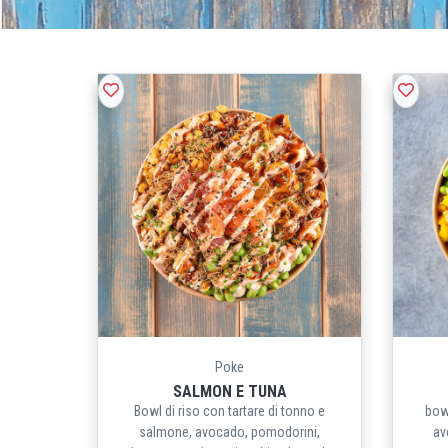
Poke
SALMON E TUNA
Bowl di riso con tartare di tonno e
bowl
salmone, avocado, pomodorini,
av