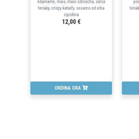
edamame, mais, maio sdriracha, salsa
po
teriaky, crispy kataify, sesamo ed erba
teria
cipollina
12,00 €
ORDINA ORA