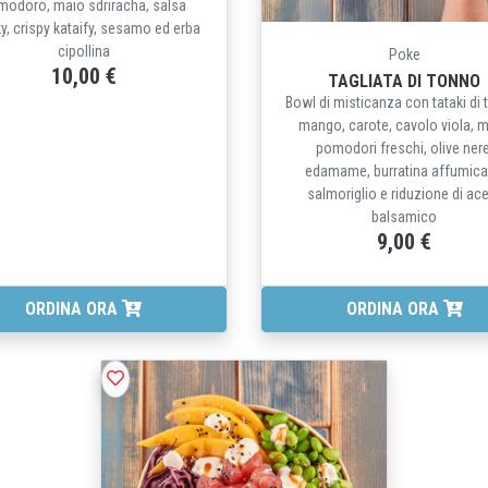
modoro, maio sdriracha, salsa
ky, crispy kataify, sesamo ed erba
cipollina
Poke
10,00 €
TAGLIATA DI TONNO
Bowl di misticanza con tataki di 
mango, carote, cavolo viola, m
pomodori freschi, olive nere
edamame, burratina affumica
salmoriglio e riduzione di ac
balsamico
9,00 €
ORDINA ORA
ORDINA ORA