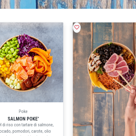
Poke
SALMON POKE'
 di riso con tartare di salmone,
ocado, pomodori, carote, olio